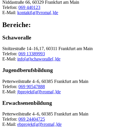
Niddastraße 66, 60329 Frankfurt am Main
Telefon:
069 440123
E-Mail:
kontakt[at]fvroma[.]de
Bereiche:
Schaworalle
Stoltzestraße 14–16,17, 60311 Frankfurt am Main
Telefon:
069 13389993
E-Mail:
info[at]schaworalle[.]de
Jugendberufsbildung
Petterweilstraße 4–6, 60385 Frankfurt am Main
Telefon:
069 90547888
E-Mail:
jbprojekt[at]fvroma[.]de
Erwachsenenbildung
Petterweilstraße 4–6, 60385 Frankfurt am Main
Telefon:
069 24404725
E-Mail:
ebprojekt[at]fvroma[.]de