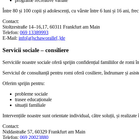
programe recreative variate
Între 80 și 100 copii și adolescenți, cu vârste între 6 luni și 16 ani, f
Contact:
Stoltzestraße 14–16,17, 60311 Frankfurt am Main
Telefon:
069 13389993
E-Mail:
info[at]schaworalle[.]de
Servicii sociale – consiliere
Serviciile noastre sociale oferă sprijin confidențial familiilor de romi în 
Serviciul de consultanță pentru romi oferă cosiliere, îndrumare și asiste
Oferim sprijin pentru:
probleme sociale
trasee educaționale
situații familiale
Intervențiile noastre sunt orientate individual, către soluții, și realizat
Contact:
Niddastraße 57, 60329 Frankfurt am Main
Telefon:
069 20023880