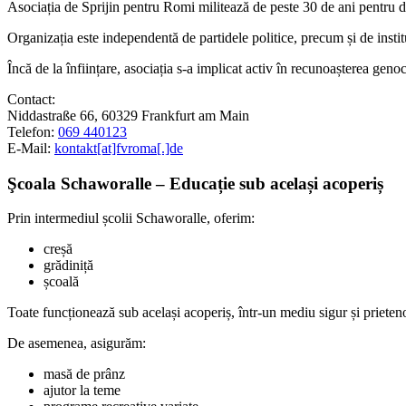
Asociația de Sprijin pentru Romi militează de peste 30 de ani pentru dr
Organizația este independentă de partidele politice, precum și de instituț
Încă de la înființare, asociația s-a implicat activ în recunoașterea geno
Contact:
Niddastraße 66, 60329 Frankfurt am Main
Telefon:
069 440123
E-Mail:
kontakt[at]fvroma[.]de
Şcoala Schaworalle – Educație sub același acoperiș
Prin intermediul școlii Schaworalle, oferim:
creșă
grădiniță
școală
Toate funcționează sub același acoperiș, într-un mediu sigur și prieten
De asemenea, asigurăm:
masă de prânz
ajutor la teme